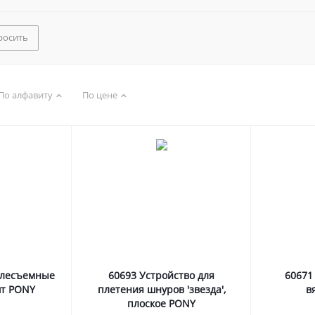
росить
По алфавиту
По цене
тлесъемные
60693 Устройство для
60671
шт PONY
плетения шнуров 'звезда',
в
плоское PONY