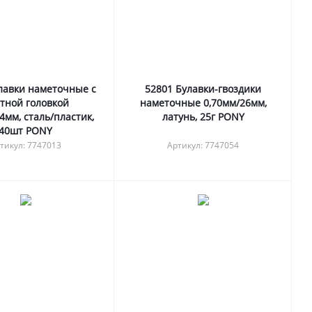
лавки наметочные с
52801 Булавки-гвоздики
тной головкой
наметочные 0,70мм/26мм,
4мм, сталь/пластик,
латунь, 25г PONY
40шт PONY
тикул: 7747013
Артикул: 7747054