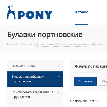
Каталог
Булавки портновские
Главная
-
Каталог
-
Булавки английские и портновские
-
Булавки 
Иглы для шитья
Фильтр по параме
Булавки английские и
портновские
Сб
Приспособления для шитья
и рукоделия
По популярности