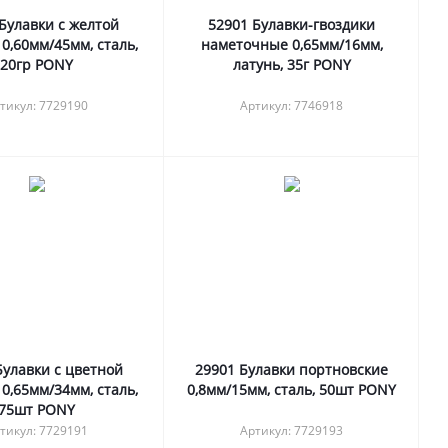
Булавки с желтой
52901 Булавки-гвоздики
 0,60мм/45мм, сталь,
наметочные 0,65мм/16мм,
20гр PONY
латунь, 35г PONY
тикул: 7729190
Артикул: 7746918
Булавки с цветной
29901 Булавки портновские
 0,65мм/34мм, сталь,
0,8мм/15мм, сталь, 50шт PONY
75шт PONY
тикул: 7729191
Артикул: 7729193