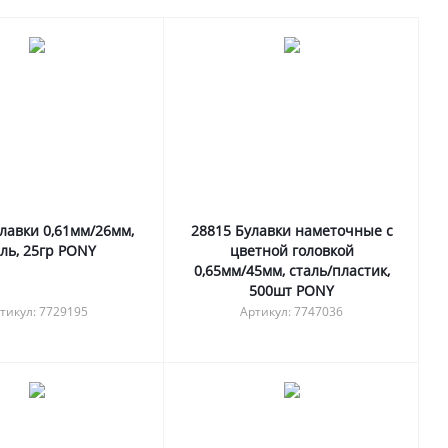
лавки 0,61мм/26мм,
28815 Булавки наметочные с
ль, 25гр PONY
цветной головкой
0,65мм/45мм, сталь/пластик,
500шт PONY
тикул: 7729195
Артикул: 7747036