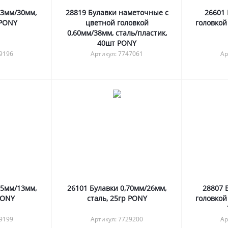
53мм/30мм,
28819 Булавки наметочные с
26601 
 PONY
цветной головкой
головкой
0,60мм/38мм, сталь/пластик,
40шт PONY
29196
Артикул: 7747061
Ар
65мм/13мм,
26101 Булавки 0,70мм/26мм,
28807 
PONY
сталь, 25гр PONY
головкой
29199
Артикул: 7729200
Ар