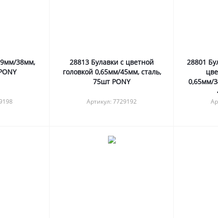
69мм/38мм,
28813 Булавки с цветной
28801 Бу
 PONY
головкой 0,65мм/45мм, сталь,
цве
75шт PONY
0,65мм/3
29198
Артикул: 7729192
Ар