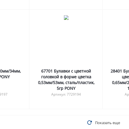
60мм/34мм,
67701 Булавки с цветной
28401 Бу
 PONY
головкой в форме цветка
цве
0,53мм/53мм, сталь/пластик,
0,65мм/2
5гр PONY
29197
Артикул: 7729194
Ар
Показать еще