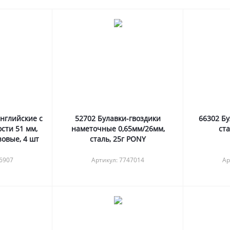
английские с
52702 Булавки-гвоздики
66302 Бу
сти 51 мм,
наметочные 0,65мм/26мм,
ста
зовые, 4 шт
сталь, 25г PONY
46907
Артикул: 7747014
Ар