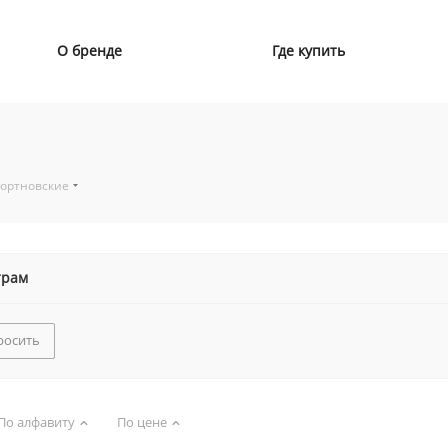
О бренде
Где купить
портновские
трам
росить
По алфавиту
По цене