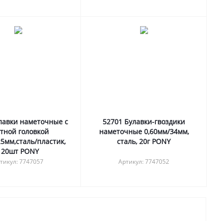
лавки наметочные с
52701 Булавки-гвоздики
тной головкой
наметочные 0,60мм/34мм,
5мм,сталь/пластик,
сталь, 20г PONY
120шт PONY
тикул: 7747057
Артикул: 7747052