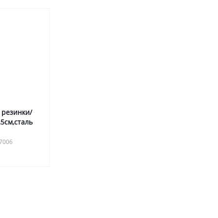
 резинки/
,5см,сталь
47006