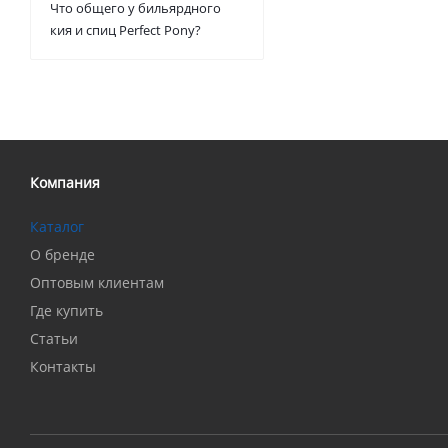
Что общего у бильярдного
кия и спиц Perfect Pony?
Компания
Каталог
О бренде
Оптовым клиентам
Где купить
Статьи
Контакты