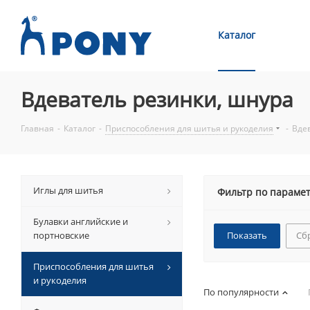
Каталог
Вдеватель резинки, шнура
Главная
-
Каталог
-
Приспособления для шитья и рукоделия
-
Вде
Иглы для шитья
Фильтр по параме
Булавки английские и
портновские
Сб
Приспособления для шитья
и рукоделия
По популярности