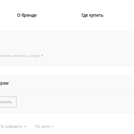
О бренде
Где купить
ватель резинки, шнура
трам
росить
По алфавиту
По цене