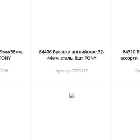
69мм/38мм,
84406 Булавки английские 32-
84310 Б
 PONY
44мм, сталь, 8шт PONY
ассорти,
29198
Артикул: 7729167
Ар