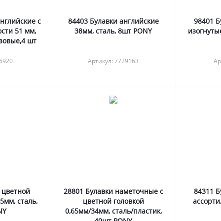
английские с
84403 Булавки английские
98401 Б
сти 51 мм,
38мм, сталь, 8шт PONY
изогнутые
озовые,4 шт
46920
Артикул: 7729163
Ар
с цветной
28801 Булавки наметочные с
84311 Б
5мм, сталь,
цветной головкой
ассорти
NY
0,65мм/34мм, сталь/пластик,
40шт PONY