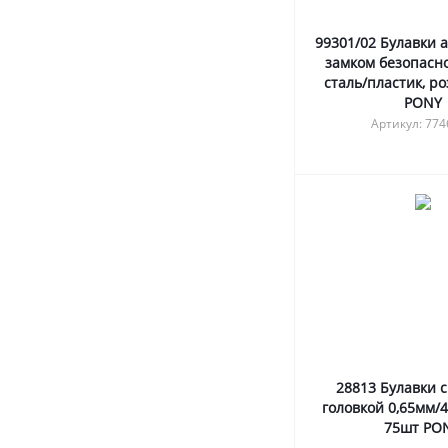
99301/02 Булавки 
замком безопасно
сталь/пластик, р
PONY
Артикул: 77
28813 Булавки 
головкой 0,65мм/4
75шт PO