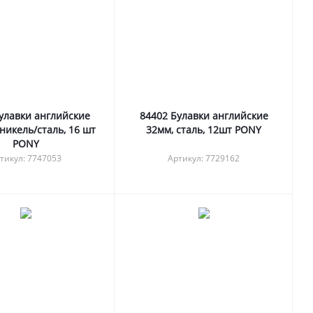
улавки английские
84402 Булавки английские
 никель/сталь, 16 шт
32мм, сталь, 12шт PONY
PONY
тикул: 7747053
Артикул: 7729162