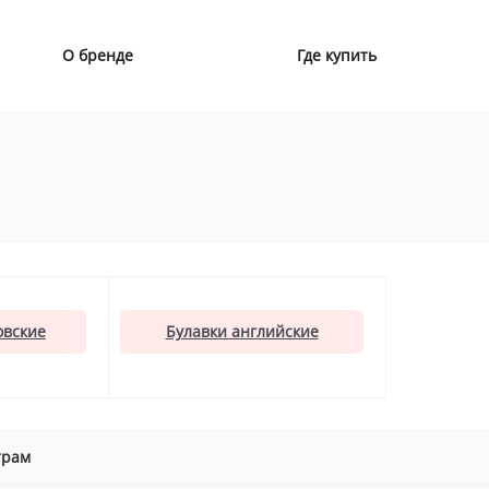
О бренде
Где купить
овские
Булавки английские
трам