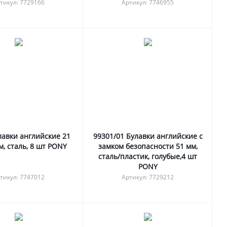
тикул: 7729166
Артикул: 7746955
лавки английские 21
99301/01 Булавки английские с
, сталь, 8 шт PONY
замком безопасности 51 мм,
сталь/пластик, голубые,4 шт
PONY
тикул: 7747012
Артикул: 7729212