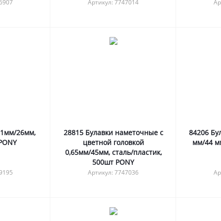
46907
Артикул: 7747014
Ар
61мм/26мм,
28815 Булавки наметочные с
84206 Бу
 PONY
цветной головкой
мм/44 мм
0,65мм/45мм, сталь/пластик,
500шт PONY
29195
Артикул: 7747036
Ар