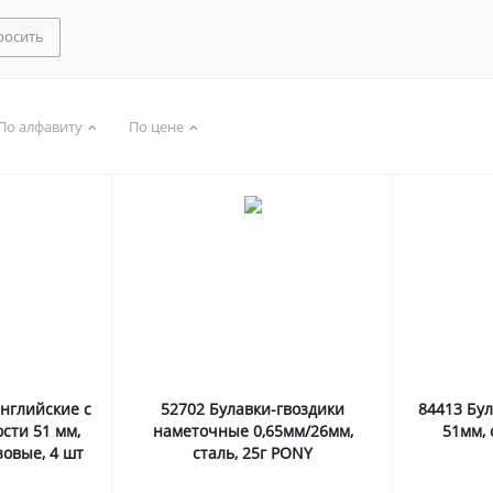
росить
По алфавиту
По цене
английские с
52702 Булавки-гвоздики
84413 Бул
сти 51 мм,
наметочные 0,65мм/26мм,
51мм, 
зовые, 4 шт
сталь, 25г PONY