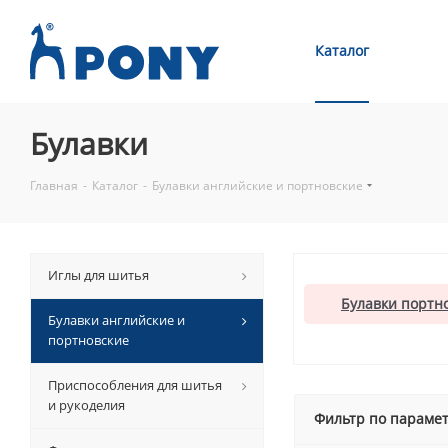
Каталог
Булавки
Главная
-
Каталог
-
Булавки английские и портновские
Иглы для шитья
Булавки портн
Булавки английские и
портновские
Приспособления для шитья
и рукоделия
Фильтр по параме