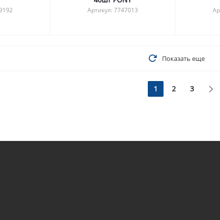
29192
Артикул: 7747013
Ар
Показать еще
1
2
3