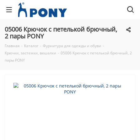
05006 Крючок с петелькой брючный,
2 пары PONY
Главная
-
Каталог
-
Фурнитура для одежды и обуви
-
Крючки, застежки, вешалки
-
05006 Крючок с петелькой брючный, 2
пары PONY