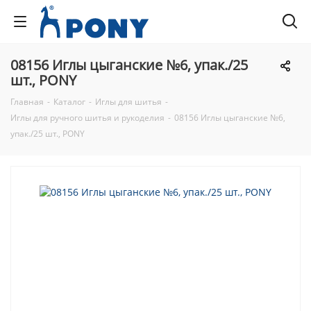
08156 Иглы цыганские №6, упак./25
шт., PONY
Главная
-
Каталог
-
Иглы для шитья
-
Иглы для ручного шитья и рукоделия
-
08156 Иглы цыганские №6,
упак./25 шт., PONY