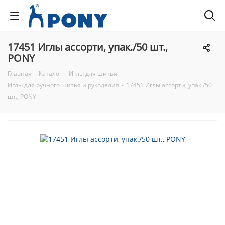
17451 Иглы ассорти, упак./50 шт.,
PONY
Главная
-
Каталог
-
Иглы для шитья
-
Иглы для ручного шитья и рукоделия
-
17451 Иглы ассорти, упак./50
шт., PONY