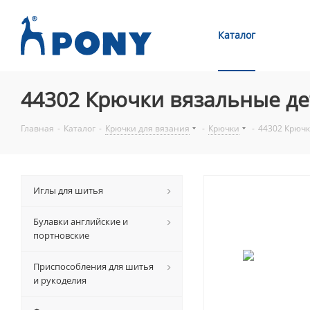
Каталог
44302 Крючки вязальные де
Главная
-
Каталог
-
Крючки для вязания
-
Крючки
-
44302 Крючк
Иглы для шитья
Булавки английские и
портновские
Приспособления для шитья
и рукоделия