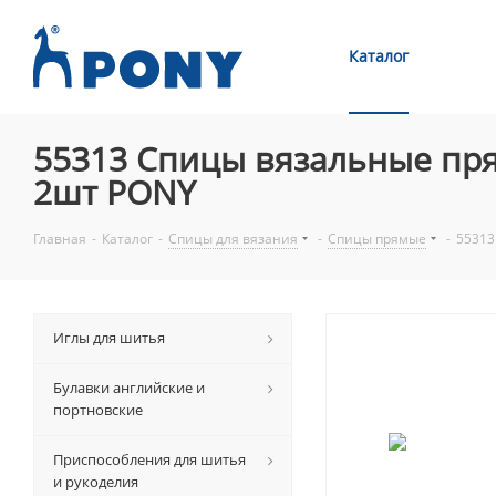
Каталог
55313 Спицы вязальные пря
2шт PONY
Главная
-
Каталог
-
Спицы для вязания
-
Спицы прямые
-
55313
Иглы для шитья
Булавки английские и
портновские
Приспособления для шитья
и рукоделия