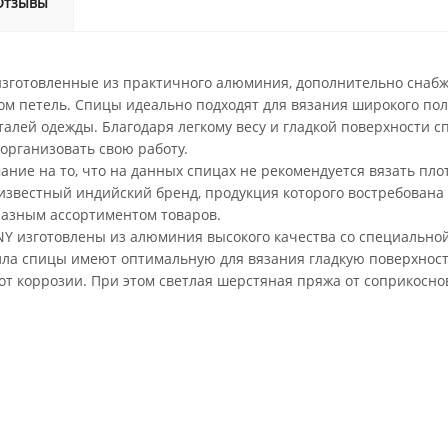
Отзывы
изготовленные из практичного алюминия, дополнительно снабж
ом петель. Спицы идеально подходят для вязания широкого поло
алей одежды. Благодаря легкому весу и гладкой поверхности сп
организовать свою работу.
ие на то, что на данных спицах не рекомендуется вязать плот
известный индийский бренд, продукция которого востребована 
разным ассортиментом товаров.
Y изготовлены из алюминия высокого качества со специальной
ла спицы имеют оптимальную для вязания гладкую поверхность
т коррозии. При этом светлая шерстяная пряжа от соприкоснов