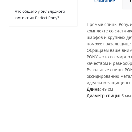
Описание
Что общего у бильярдного
кия и спиц Perfect Pony?
Прямые спицы Pony, 
комплекте со счетчик
шарфов и крупных дет
поможет вязальщице 
Обращаем ваше вниман
PONY – это всемирно 
качеством и разнооб
Вязальные спицы PON
оксидированию метал
идеально защищены о
Длина:
49 см
Диаметр спицы:
6 мм