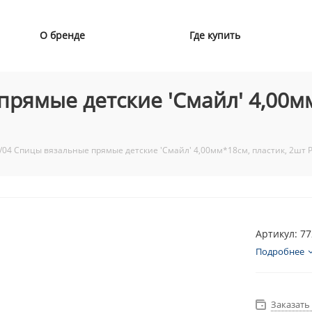
О бренде
Где купить
рямые детские 'Смайл' 4,00мм
/04 Спицы вязальные прямые детские 'Смайл' 4,00мм*18см, пластик, 2шт 
Артикул: 7
Подробнее
Заказать