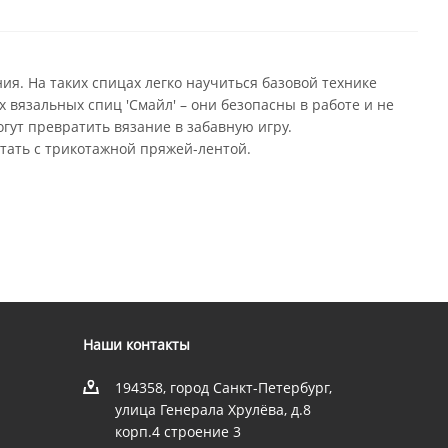
я. На таких спицах легко научиться базовой технике
х вязальных спиц 'Смайл' – они безопасны в работе и не
гут превратить вязание в забавную игру.
отать с трикотажной пряжей-лентой.
Наши контакты
194358, город Санкт-Петербург,
улица Генерала Хрулёва, д.8
корп.4 строение 3