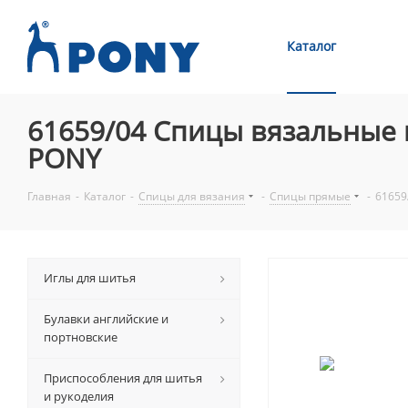
Каталог
61659/04 Спицы вязальные п
PONY
Главная
-
Каталог
-
Спицы для вязания
-
Спицы прямые
-
61659
Иглы для шитья
Булавки английские и
портновские
Приспособления для шитья
и рукоделия