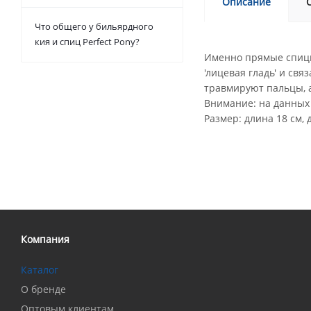
Описание
Что общего у бильярдного
кия и спиц Perfect Pony?
Именно прямые спицы 
'лицевая гладь' и св
травмируют пальцы, а
Внимание: на данных 
Размер: длина 18 см, 
Компания
Каталог
О бренде
Оптовым клиентам